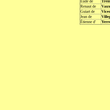
Eude de
Trem
Renaut de
Vau
Guiart de
Vice
Jean de
Ville
Étienne d'
Yerr