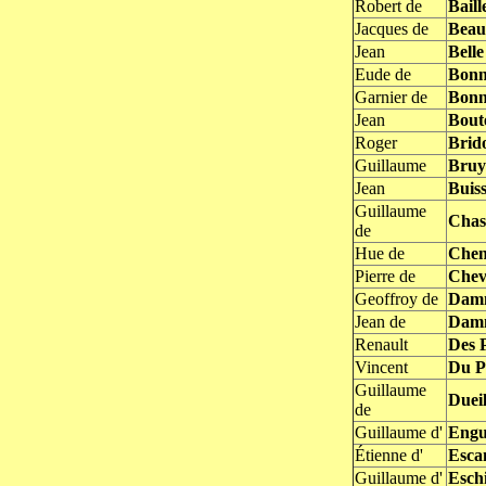
Robert de
Baill
Jacques de
Beau
Jean
Belle
Eude de
Bonn
Garnier de
Bonn
Jean
Bout
Roger
Brid
Guillaume
Bruy
Jean
Buis
Guillaume
Chas
de
Hue de
Chen
Pierre de
Chev
Geoffroy de
Damm
Jean de
Damm
Renault
Des 
Vincent
Du P
Guillaume
Dueil
de
Guillaume d'
Eng
Étienne d'
Esca
Guillaume d'
Eschi