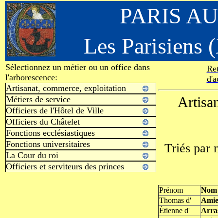
PARIS A
Les Parisiens (
Sélectionnez un métier ou un office dans
Ret
l'arborescence:
d'a
Artisanat, commerce, exploitation
Métiers de service
Artisan
Officiers de l'Hôtel de Ville
Officiers du Châtelet
Fonctions ecclésiastiques
Fonctions universitaires
Triés par 
La Cour du roi
Officiers et serviteurs des princes
Prénom
Nom
Thomas d'
Amie
Étienne d'
Arra