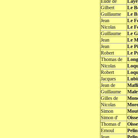
Eude de
Laye
Gilbert
Le Bo
Guillaume
Le B
Jean
Le Fe
Nicolas
Le Fe
Guillaume
Le Ga
Jean
Le M
Jean
Le Pi
Robert
Le P
Thomas de
Long
Nicolas
Loqu
Robert
Loqu
Jacques
Lubi
Jean de
Mafli
Guillaume
Male
Gilles de
Monc
Nicolas
Mor
Simon
Mout
Simon d'
Oiss
Thomas d'
Oiss
Ernoul
Pelin
Jean
Pelin