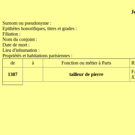
J
Surnom ou pseudonyme :
Epithètes honorifiques, titres et grades :
Filiation :
Nom du conjoint :
Date de mort :
Lieu d'inhumation :
Propriétés et habitations parisiennes :
de
à
Fonction ou métier à Paris
R
F
1387
tailleur de pierre
X