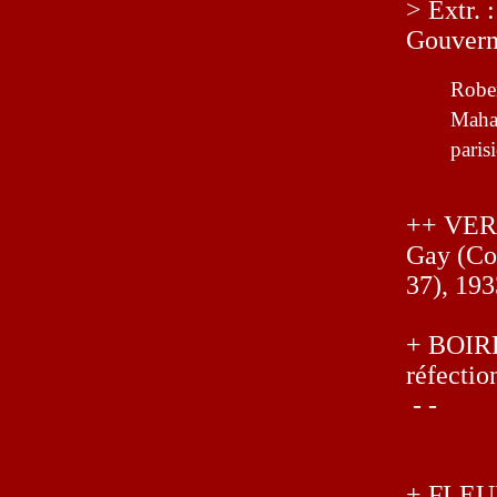
> Extr. 
Gouverne
Rober
Mahau
paris
++ VER
Gay (Col
37), 193
+ BOIRET
réfectio
- -
+ FLEURY