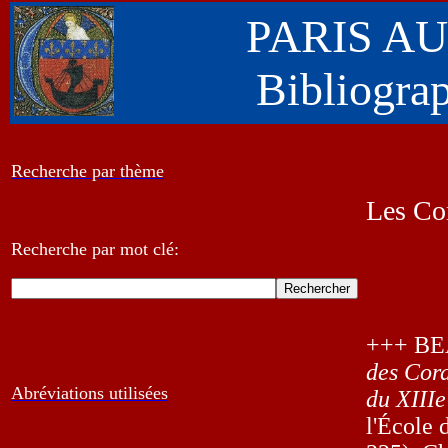
PARIS A
Bibliogra
Recherche par thème
Les Cor
Recherche par mot clé:
+++ BE
des Cord
Abréviations utilisées
du XIIIe
l'École d