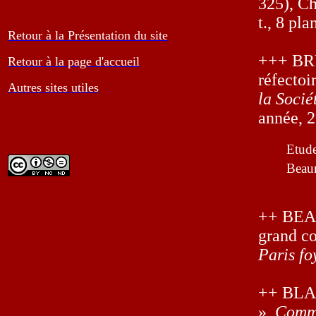
325), Ch
t., 8 pla
Retour à la Présentation du site
+++ BRU
Retour à la page d'accueil
réfectoi
Autres sites utiles
la Socié
année, 2
Etude
Beau
++ BEAU
grand co
Paris fo
++ BLAN
»,
Commi