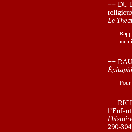
++ DU B
religie
Le Theat
Rappo
menti
++ RAUN
Épitaphi
Pour 
++ RICH
l’Enfant
l'histoi
290-304, 