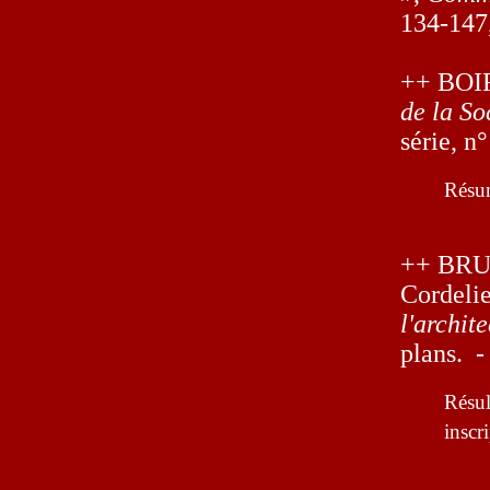
134-147, 
++ BOIRE
de la So
série, n°
Résum
++ BRUT 
Cordelie
l'archit
plans. -
Résul
inscr